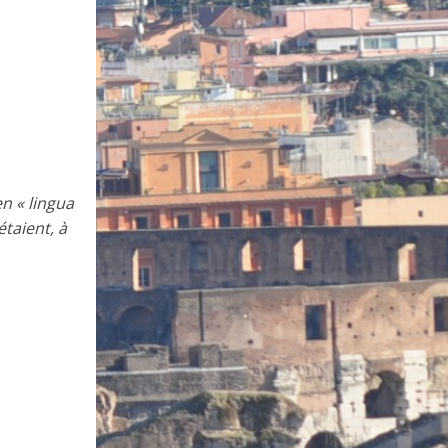
en « lingua
étaient, à