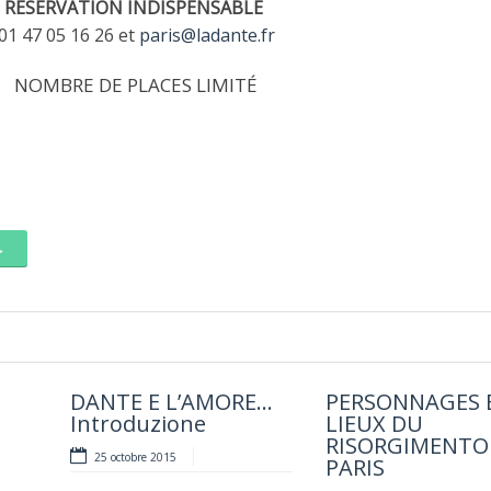
RESERVATION INDISPENSABLE
01 47 05 16 26 et
paris@ladante.fr
NOMBRE DE PLACES LIMITÉ
→
DANTE E L’AMORE…
FLORENCE.
PERSONNAGES 
PROMENADE
–
Introduzione
PORTRAITS À LA
LIEUX DU
AUTOUR DU
COUR DES MÉDICIS
RISORGIMENTO
PROCOPE
25 octobre 2015
ron
PARIS
26 septembre 2015
24 septembre 2015