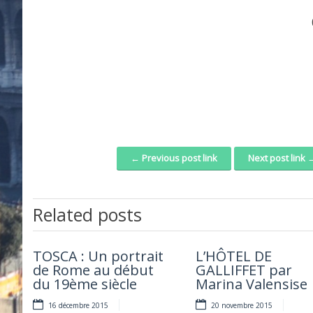
← Previous post link
Next post link 
Post navigation
Related posts
TOSCA : Un portrait
Franco Mancuso –
L’HÔTEL DE
LES LIAISONS
de Rome au début
VENISE EST UNE
GALLIFFET par
HEUREUSES 2015 
du 19ème siècle
VILLE
Marina Valensise
De la Bottega del
Caffè au Decame
16 décembre 2015
28 septembre 2015
20 novembre 2015