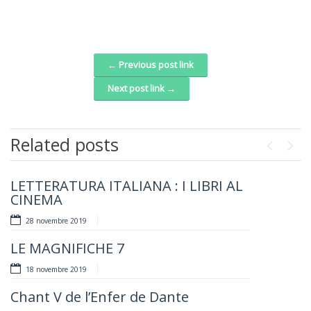
← Previous post link
Post navigation
Next post link →
Related posts
Previou
Next
LETTERATURA ITALIANA : I LIBRI AL
Débat sur : Cucina italiana – Cuisine
CINEMA
française. Influences réciproques au
cours des siècles
28 novembre 2019
17 mai 2019
LE MAGNIFICHE 7
Ho vissuto nei sogni
18 novembre 2019
6 mai 2019
Chant V de l’Enfer de Dante
APPRENDERE L’ITALIANO IN