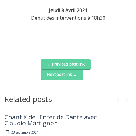
Jeudi 8 Avril 2021
Début des interventions à 18h30
← Previous post link
Post navigation
Next post link →
Related posts
Previou
Next
Chant X de l’Enfer de Dante avec
Quando Dante parla francese
Claudio Martignon
28 janvier 2021
23 septembre 2021