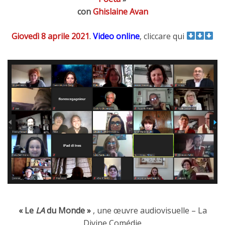
con
Ghislaine Avan
Giovedì 8 aprile 2021
.
Video online
, cliccare qui
« Le
LA
du Monde »
, une œuvre audiovisuelle – La
Divine Comédie