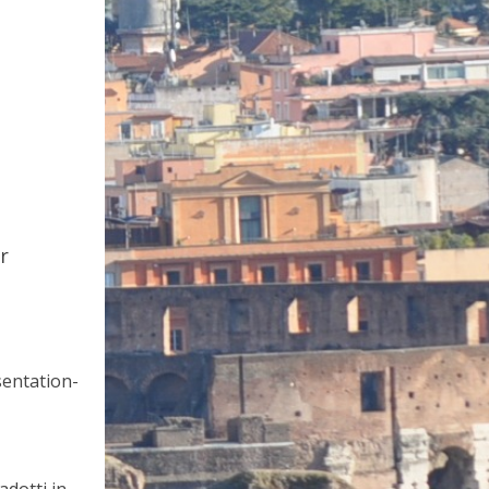
r
ésentation-
adotti in