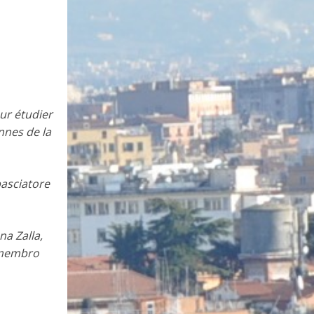
our étudier
ennes de la
asciatore
na Zalla,
e membro