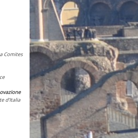
era Comites
nce
nnovazione
 d’Italia