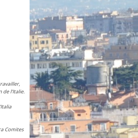
availler,
de l’Italie.
Italia
era Comites