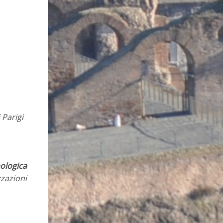
 Parigi
nologica
zazioni