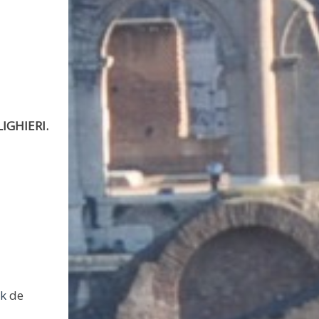
IGHIERI.
k
de