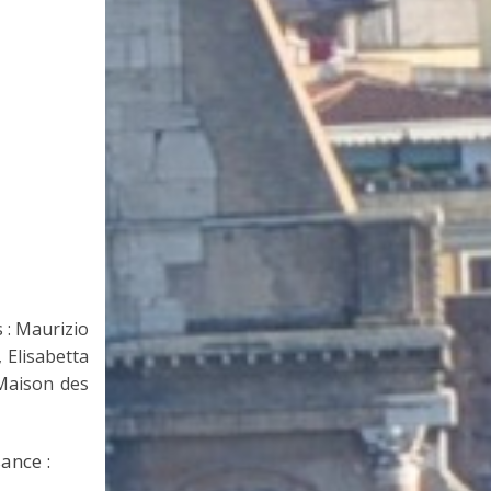
s : Maurizio
 Elisabetta
 Maison des
ance :