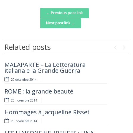
← Previous post link
Post navigation
Next post link →
Related posts
Previou
Next
MALAPARTE – La Letteratura
UNGARETTI – La Letteratura italiana
italiana e la Grande Guerra
e la Grande Guerra
20 décembre 2014
14 novembre 2014
ROME : la grande beauté
LES LIAISONS HEUREUSES : AH, LES
ITALIENS !
26 novembre 2014
6 novembre 2014
Hommages à Jacqueline Risset
LES BORGIA ET LEUR TEMPS
25 novembre 2014
30 octobre 2014
LES LIAISONS HEUREUSES : UNA