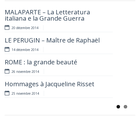
Previou
Next
MALAPARTE – La Letteratura
LES LIAISONS HEUREUSES : UNA
italiana e la Grande Guerra
DONNA NUOVA
20 décembre 2014
21 novembre 2014
LE PERUGIN – Maître de Raphaël
UNGARETTI – La Letteratura italiana
e la Grande Guerra
14 décembre 2014
14 novembre 2014
ROME : la grande beauté
LES BORGIA ET LEUR TEMPS
26 novembre 2014
30 octobre 2014
Hommages à Jacqueline Risset
NINO! Hommage à Nino Manfredi
25 novembre 2014
28 octobre 2014