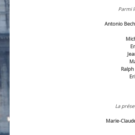
Parmi l
Antonio Bech
Mic
Em
Jea
Ma
Ralph
Er
La prése
Marie-Claud