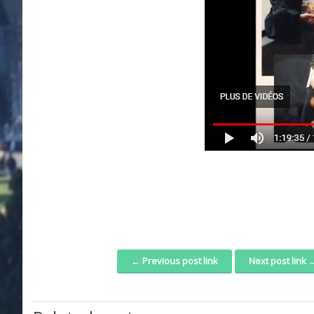
← Previous post link
Next post link 
Post navigation