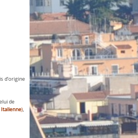
is d’origine
elui de
 Italienne
)
,