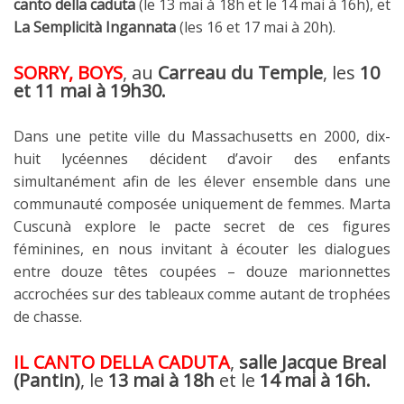
canto della caduta
(le 13 mai à 18h et le 14 mai à 16h), et
La Semplicità Ingannata
(les 16 et 17 mai à 20h).
SORRY, BOYS
, au
Carreau du Temple
, les
10
et 11 mai
à 19h30.
Dans une petite ville du Massachusetts en 2000, dix-
huit lycéennes décident d’avoir des enfants
simultanément afin de les élever ensemble dans une
communauté composée uniquement de femmes. Marta
Cuscunà explore le pacte secret de ces figures
féminines, en nous invitant à écouter les dialogues
entre douze têtes coupées – douze marionnettes
accrochées sur des tableaux comme autant de trophées
de chasse.
IL CANTO DELLA CADUTA
,
salle Jacque Breal
(Pantin)
, le
13 mai à 18h
et le
14 mai à 16h.