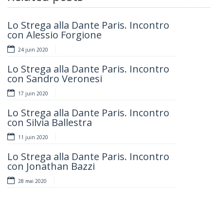
Previou
Next
Lo Strega alla Dante Paris. Incontro
Cucina con La Dante!
con Alessio Forgione
6 mai 2020
24 juin 2020
Le Jour de la Mémoire Italienne (10
Lo Strega alla Dante Paris. Incontro
Février) et les tragédies dans les
con Sandro Veronesi
territoires orientaux à la fin de la
Deuxième Guerre Mondiale
17 juin 2020
24 février 2020
Lo Strega alla Dante Paris. Incontro
con Silvia Ballestra
“Les trois phases de l’émigration
italienne : dés l’Unité italienne au
11 juin 2020
Brexit”
Lo Strega alla Dante Paris. Incontro
4 février 2020
con Jonathan Bazzi
Girosi.
28 mai 2020
Un’idea di
scena