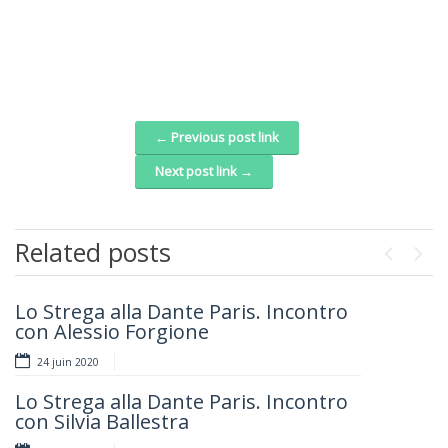
← Previous post link
Post navigation
Next post link →
Related posts
Previou
Next
Lo Strega alla Dante Paris. Incontro
Cucina con La Dante!
con Alessio Forgione
6 mai 2020
24 juin 2020
Le Jour de la Mémoire Italienne (10
Lo Strega alla Dante Paris. Incontro
Février) et les tragédies dans les
con Silvia Ballestra
territoires orientaux à la fin de la
Deuxième Guerre Mondiale