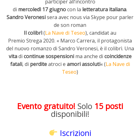
participer all’incontro
di
mercoledì 17 giugno
con la
letteratura italiana
.
Sandro Veronesi
sera avec nous via Skype pour parler
de son roman
Il
colibrì
(
La Nave di Teseo
), candidat au
Premio Strega 2020. « Marco Carrera, il protagonista
del nuovo romanzo di Sandro Veronesi, è il colibrì. Una
vita
di
continue sospensioni
ma anche di
coincidenze
fatali
, di
perdite
atroci e
amori assoluti
« (
La Nave di
Teseo
)
Evento gratuito!
Solo
15 posti
disponibili!
Iscrizioni