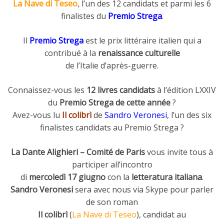
La Nave di Teseo
, l’un des 12 candidats et parmi les 6
finalistes du
Premio Strega
.
Il
Premio Strega
est le prix littéraire italien qui a
contribué à la
renaissance culturelle
de l’Italie d’après-guerre.
Connaissez-vous les
12 livres candidats
à l’édition LXXIV
du
Premio Strega de cette année
?
Avez-vous lu
Il
colibrì
de
Sandro Veronesi
, l’un des six
finalistes candidats au Premio Strega ?
La Dante Alighieri – Comité de Paris
vous invite tous à
participer all’incontro
di
mercoledì 17 giugno
con la
letteratura italiana
.
Sandro Veronesi
sera avec nous via Skype pour parler
de son roman
Il
colibrì
(
La Nave di Teseo
), candidat au