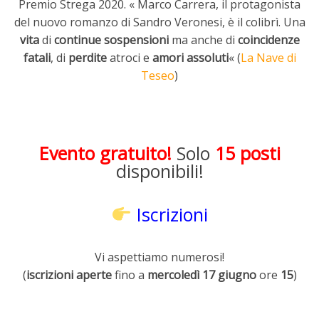
Premio Strega 2020. « Marco Carrera, il protagonista
del nuovo romanzo di Sandro Veronesi, è il colibrì. Una
vita
di
continue sospensioni
ma anche di
coincidenze
fatali
, di
perdite
atroci e
amori assoluti
« (
La Nave di
Teseo
)
Evento gratuito!
Solo
15 posti
disponibili!
Iscrizioni
Vi aspettiamo numerosi!
(
iscrizioni aperte
fino a
mercoledì 17 giugno
ore
15
)